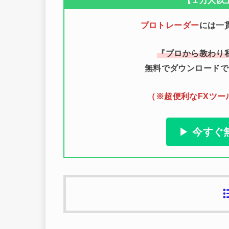
【１万人以
プロトレーダー
には一
『プロから教わり
無料でダウンロードで
（※超便利なFXツ
▶
今すぐ