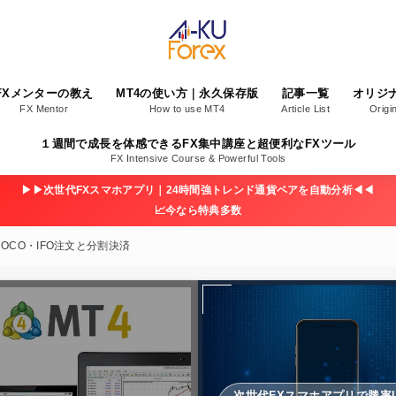
FXメンターの教え
MT4の使い方｜永久保存版
記事一覧
オリジ
FX Mentor
How to use MT4
Article List
Origi
１週間で成長を体感できるFX集中講座と超便利なFXツール
FX Intensive Course & Powerful Tools
▶▶次世代FXスマホアプリ｜24時間強トレンド通貨ペアを自動分析◀◀
📈今なら特典多数
OCO・IFO注文と分割決済
次世代FXスマホアプリで勝率