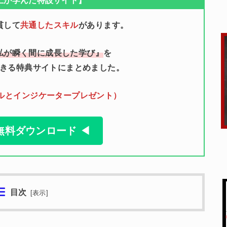
上が学んだ特設サイト】
貫して
共通したスキル
があります。
私が瞬く間に成長した学び』
を
きる特典サイトにまとめました。
ールとインジケータープレゼント）
無料ダウンロード ◀
目次
[
表示
]