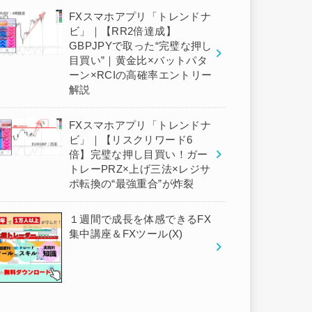
FXスマホアプリ「トレンドナ
ビ」｜【RR2倍達成】
GBPJPYで取った“完璧な押し
目買い”｜黄金比×バットパタ
ーン×RCIの高確率エントリー
解説
FXスマホアプリ「トレンドナ
ビ」｜【リスクリワード6
倍】完璧な押し目買い！ガー
トレーPRZ×上げ三法×レジサ
ポ転換の“最強重合”が炸裂
１週間で成長を体感できるFX
集中講座＆FXツール(X)