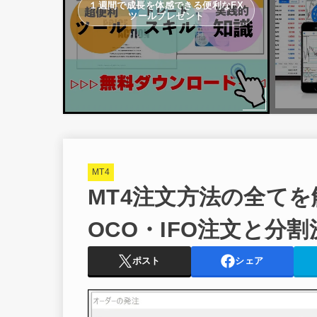
１週間で成長を体感できる便利なFX
ツールプレゼント
MT4
MT4注文方法の全てを
OCO・IFO注文と分割
ポスト
シェア