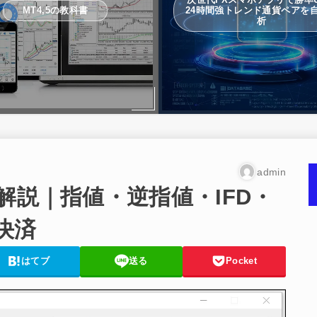
MT4,5の教科書
24時間強トレンド通貨ペアを
析
admin
解説｜指値・逆指値・IFD・
決済
はてブ
送る
Pocket