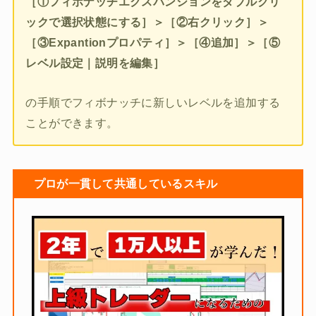
［①フィボナッチエクスパンションをダブルクリ
ックで選択状態にする］＞［②右クリック］＞
［③Expantionプロパティ］＞［④追加］＞［⑤
レベル設定｜説明を編集］
の手順でフィボナッチに新しいレベルを追加する
ことができます。
プロが一貫して共通しているスキル