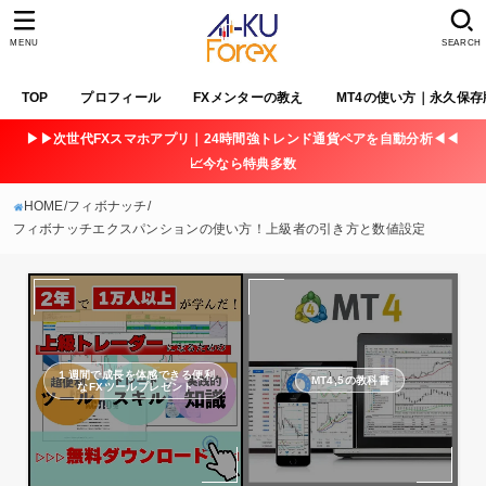
MENU
SEARCH
TOP
プロフィール
FXメンターの教え
MT4の使い方｜永久保存
▶▶次世代FXスマホアプリ｜24時間強トレンド通貨ペアを自動分析◀◀
📈今なら特典多数
HOME
フィボナッチ
フィボナッチエクスパンションの使い方！上級者の引き方と数値設定
１週間で成長を体感できる便利
MT4,5の教科書
なFXツールプレゼント