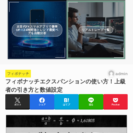
次世代FXスマホアプリで勝率
UP！24時間強トレンド通貨ペ
リアルトレード一覧
アを自動分析
admin
フィボナッチ
フィボナッチエクスパンションの使い方！上級
者の引き方と数値設定
ポスト
シェア
はてブ
送る
Pocket