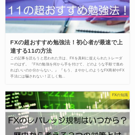
FXの超おすすめ勉強法！初心者が最速で上
達する11の方法
この記事を読もうと思われた方は、FXを真剣に捉えられたトレーダ
ーのはず。 『FXの勉強を何から手を付けて、どのような手順で進め
ればいいのか分からない。』 『もう、まやかしのようなFX商材やFX
手法には騙されない！正しく勉...
FXの知識