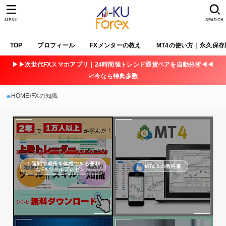
MENU
SEARCH
TOP
プロフィール
FXメンターの教え
MT4の使い方｜永久保存
▶▶次世代FXスマホアプリ｜24時間強トレンド通貨ペアを自動分析◀◀
📈今なら特典多数
HOME
FXの知識
１週間で成長を体感できる便利
MT4,5の教科書
なFXツールプレゼント