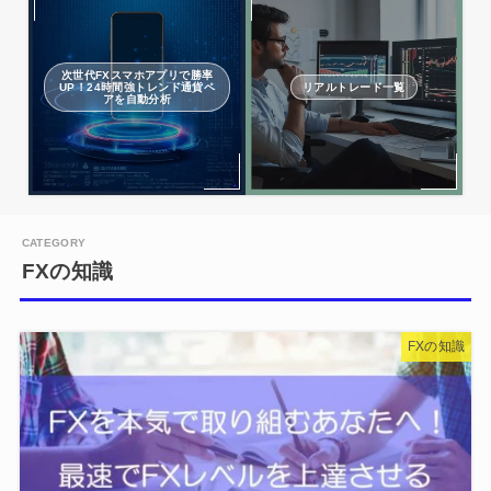
次世代FXスマホアプリで勝率
UP！24時間強トレンド通貨ペ
リアルトレード一覧
アを自動分析
FXの知識
FXの知識