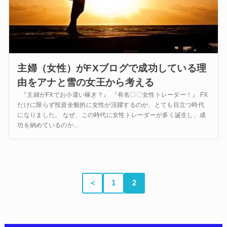
主婦（女性）がFXブログで成功している理
由をアナと雪の女王から考える
『主婦がFXでお小遣い稼ぎ？』 『有名〇〇女性トレーダー！』 FX
だけに限らず投資全般的に女性が活躍するのが、とても目立つ時代
になりました。 なぜ、この時代に女性トレーダーが多く誕生し、成
功を納めているのか...
＜
1
2