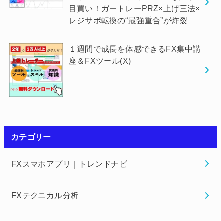
目買い！ガートレーPRZ×上げ三法×
レジサポ転換の“最強重合”が炸裂
１週間で成長を体感できるFX集中講
座＆FXツール(X)
カテゴリー
FXスマホアプリ｜トレンドナビ
FXテクニカル分析