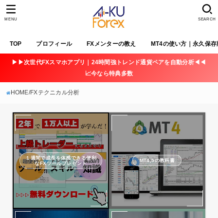
MENU
SEARCH
TOP
プロフィール
FXメンターの教え
MT4の使い方｜永久保存
▶▶次世代FXスマホアプリ｜24時間強トレンド通貨ペアを自動分析◀◀
📈今なら特典多数
HOME
FXテクニカル分析
１週間で成長を体感できる便利
MT4,5の教科書
なFXツールプレゼント