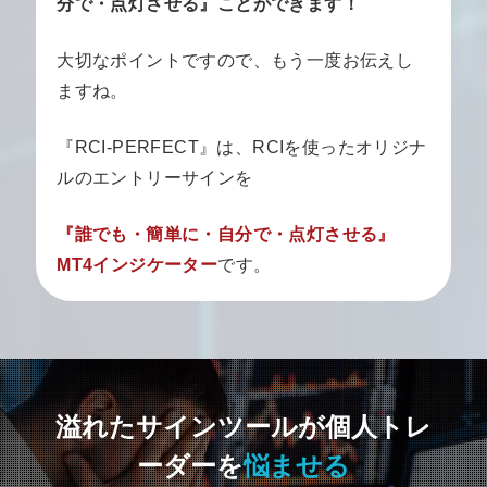
分で・点灯させる』ことができます！
大切なポイントですので、もう一度お伝えし
ますね。
『RCI-PERFECT』は、RCIを使ったオリジナ
ルのエントリーサインを
『誰でも・簡単に・自分で・点灯させる』
MT4インジケーター
です。
溢れたサインツールが
個人トレ
ーダーを
悩ませる