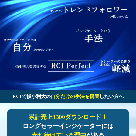
RCIで損小利大の
自分だけの手法を構築
したい方へ
累計売上1300ダウンロード！
ロングセラーインジケーターには
売れ続けている理由
がある